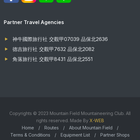
Partner Travel Agencies
神牛國際旅行社 交觀甲07039 品保北2636
德吉旅行社 交觀甲7632 品保北2082
角落旅行社 交觀甲8431 品保北2551
Copyrights © 2023 Mountain Field Mountaineering Club. All
rights reserved. Made By
X-WEB
Home
/
Routes
/
About Mountain Field
/
Terms & Conditions
/
Equipment List
/
Partner Shops