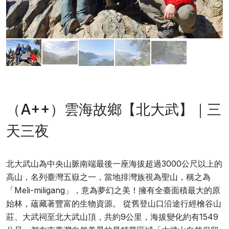
（A++）雲海故鄉【北大武】｜三
天三夜
北大武山為中央山脈南端最後一座海拔超過3000公尺以上的
高山，名列臺灣五嶽之一，當地排灣族視為聖山，稱之為
「Meli-miligang」，意為夢幻之美！擁有全臺面積最大的原
始林，蘊藏著豐富的生物資源。 從舊登山口沿途行經檜谷山
莊、大武祠至北大武山頂，共約9公里，海拔變化約有1549