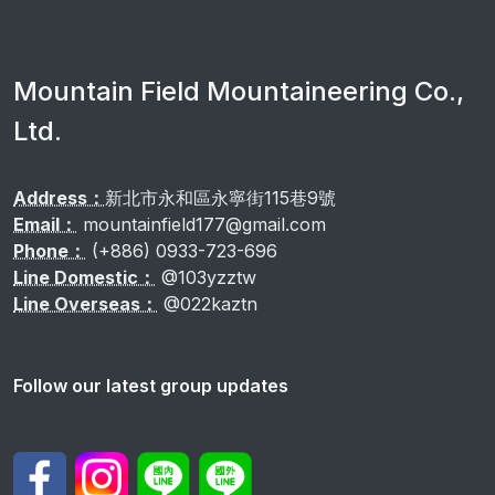
Mountain Field Mountaineering Co.,
Ltd.
Address：
新北市永和區永寧街115巷9號
Email：
mountainfield177@gmail.com
Phone：
(+886) 0933-723-696
Line Domestic：
@103yzztw
Line Overseas：
@022kaztn
Follow our latest group updates