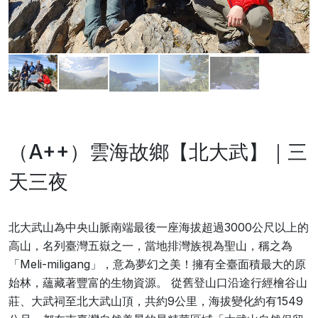
（A++）雲海故鄉【北大武】｜三
天三夜
北大武山為中央山脈南端最後一座海拔超過3000公尺以上的
高山，名列臺灣五嶽之一，當地排灣族視為聖山，稱之為
「Meli-miligang」，意為夢幻之美！擁有全臺面積最大的原
始林，蘊藏著豐富的生物資源。 從舊登山口沿途行經檜谷山
莊、大武祠至北大武山頂，共約9公里，海拔變化約有1549