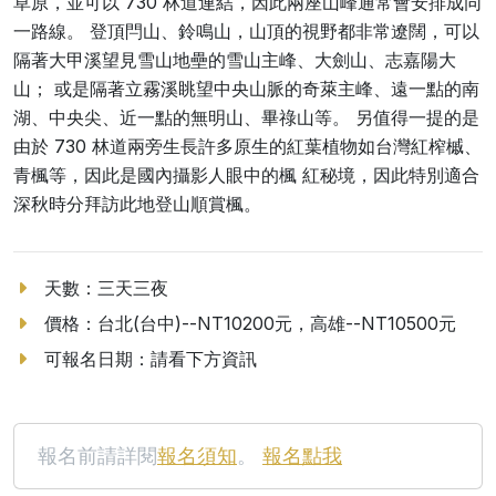
草原，並可以 730 林道連結，因此兩座山峰通常會安排成同
一路線。 登頂閂山、鈴鳴山，山頂的視野都非常遼闊，可以
隔著大甲溪望見雪山地壘的雪山主峰、大劍山、志嘉陽大
山； 或是隔著立霧溪眺望中央山脈的奇萊主峰、遠一點的南
湖、中央尖、近一點的無明山、畢祿山等。 另值得一提的是
由於 730 林道兩旁生長許多原生的紅葉植物如台灣紅榨槭、
青楓等，因此是國內攝影人眼中的楓 紅秘境，因此特別適合
深秋時分拜訪此地登山順賞楓。
天數：三天三夜
價格：台北(台中)--NT10200元，高雄--NT10500元
可報名日期：請看下方資訊
報名前請詳閱
報名須知
。
報名點我