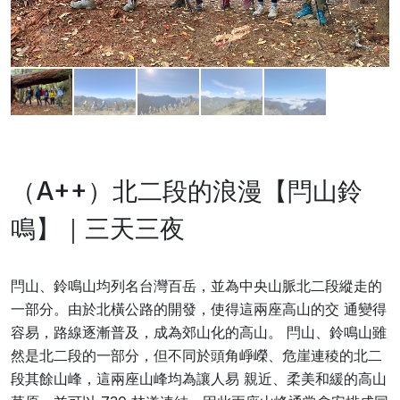
（A++）北二段的浪漫【閂山鈴
鳴】｜三天三夜
閂山、鈴鳴山均列名台灣百岳，並為中央山脈北二段縱走的
一部分。由於北橫公路的開發，使得這兩座高山的交 通變得
容易，路線逐漸普及，成為郊山化的高山。 閂山、鈴鳴山雖
然是北二段的一部分，但不同於頭角崢嶸、危崖連稜的北二
段其餘山峰，這兩座山峰均為讓人易 親近、柔美和緩的高山