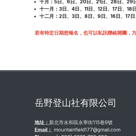
十月
：5日
、
6日、20日
、
21日、28日
、
29
十一月
：3日
、
4日、11日
、
12日、17日
、
18
十二月
：2日
、
3日、8日
、
9日、16日
、
17
若有特定日期想報名，也可以私訊聯絡開團，
岳野登山社有限公司
地址：
新北市永和區永寧街115巷9號
Email：
mountainfield177@gmail.com