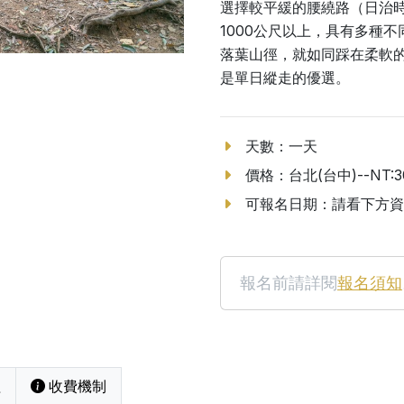
選擇較平緩的腰繞路（日治
1000公尺以上，具有多種
落葉山徑，就如同踩在柔軟
是單日縱走的優選。
天數：一天
價格：台北(台中)--NT:3
可報名日期：請看下方資
報名前請詳閱
報名須知
程
收費機制