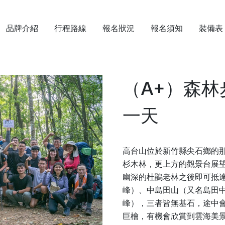
品牌介紹
行程路線
報名狀況
報名須知
裝備表
（A+）森
一天
高台山位於新竹縣尖石鄉的
杉木林，更上方的觀景台展望
幽深的杜鵑老林之後即可抵達
峰）、中島田山（又名島田中峰
峰），三者皆無基石，途中
巨檜，有機會欣賞到雲海美