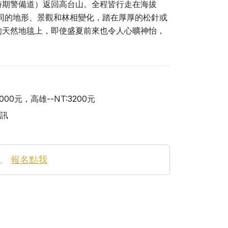
時期警備道）返回高台山。全程皆行走在海拔
不同的地形、景觀和林相變化，踏在厚厚的松針或
的天然地毯上，即使盛夏前來也令人心曠神怡，
000元，高雄--NT:3200元
訊
。
報名點我