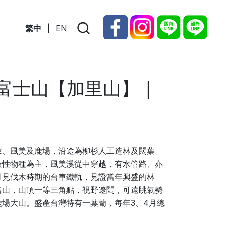
繁中
|
EN
灣富士山【加里山】｜
萊、風美及鹿場，沿途為柳杉人工造林及闊葉
蔭性物種為主，風美溪從中穿越，有水管路、亦
可見伐木時期的台車鐵軌，見證當年興盛的林
名山，山頂一等三角點，視野遼闊，可遠眺氣勢
場大山。盛產台灣特有一葉蘭，每年3、4月總