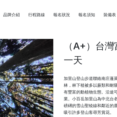
品牌介紹
行程路線
報名狀況
報名須知
裝備表
（A+）台
一天
加里山登山步道聯絡南庄蓬
林，林下植被多以蕨類和耐
有豐富的動植物生態。沿途
業。小百岳加里山為中北台
磅礡的雪山聖稜線和鄰近的鹿
吸引許多登山客尋芳賞花。